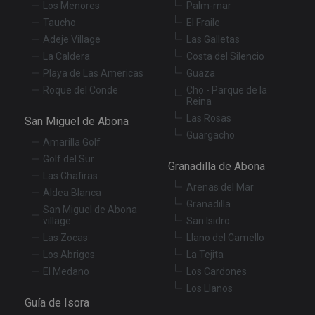
Los Menores
Palm-mar
wi
sit
Taucho
El Fraile
re
da
Adeje Village
Las Galletas
vis
La Caldera
Costa del Silencio
co
re
Playa de Las Americas
Guaza
va
pr
Google
Roque del Conde
Cho - Parque de la
po
Privacy Policy
Reina
an
se
Las Rosas
San Miguel de Abona
en
Guargacho
th
Amarilla Golf
pr
ar
Golf del Sur
ho
Granadilla de Abona
fu
Las Chafiras
se
Arenas del Mar
Aldea Blanca
Granadilla
XSRF-TOKEN
tenerifereal.com
2 hours
Th
San Miguel de Abona
is
village
San Isidro
to
wi
Las Zocas
Llano del Camello
se
pr
Los Abrigos
La Tejita
Cr
El Medano
Los Cardones
Re
Fo
Los Llanos
at
Guía de Isora