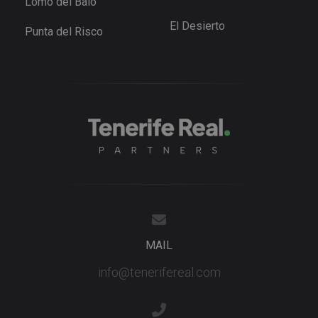
Lomo del Balo
.tenerifereal.com
advertisem
products s
El Desierto
as real tim
Punta del Risco
bidding fr
third party
advertisers
YSC
Session
This cookie
Google LLC
set by
.youtube.com
YouTube t
track views
embedded
videos.
MAIL
info@tenerifereal.com