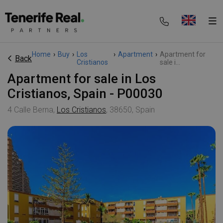
Home
›
Buy
›
Los
›
Apartment
›
Apartment for
Back
Cristianos
sale i...
Apartment for sale in Los
Cristianos, Spain - P00030
4 Calle Berna,
Los Cristianos
, 38650, Spain