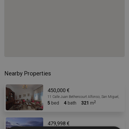
Nearby Properties
450,000 €
11 Calle Juan Bethencourt Alfonso, San Miguel, 3862
5
bed
4
bath
321
m
479,998 €