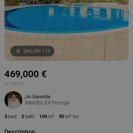
GALLERY + 19
469,000 €
No. P00030
Jiri Gavenda
IMMOBILIER Prestige
3
bed
2
bath
104
m
90
m
lot
Description