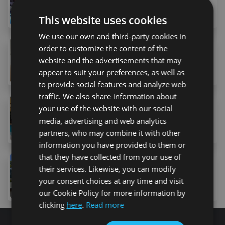
30 Avenida Adeje 300, Adeje, 38678, Spanyolország
3
bed
2
bath
82
m
This website uses cookies
We use our own and third-party cookies in
455,000 €
order to customize the content of the
website and the advertisements that may
43 Calle el Jable, Callao Salvaje, 38678, Spain
3
bed
2
bath
130
m
lot
appear to suit your preferences, as well as
to provide social features and analyze web
traffic. We also share information about
465,000 €
your use of the website with our social
14 Calle Jilguero, Palm-Mar, 38632, Spain
media, advertising and web analytics
3
bed
2
bath
partners, who may combine it with other
information you have provided to them or
that they have collected from your use of
470,000 €
their services. Likewise, you can modify
6 Urbanizacion Miraverde Sau, Miraverde, 38679, Spa
your consent choices at any time and visit
3
bed
2
bath
177
m
our Cookie Policy for more information by
clicking
here
.
Read more