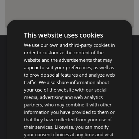
This website uses cookies
We use our own and third-party cookies in
order to customize the content of the
Search for properties
website and the advertisements that may
appear to suit your preferences, as well as
to provide social features and analyze web
Buy
Rent
traffic. We also share information about
your use of the website with our social
Flat/Apartment
House
Land
media, advertising and web analytics
Commercial
New development
Others
partners, who may combine it with other
information you have provided to them or
Adeje
Arona
that they have collected from your use of
their services. Likewise, you can modify
Costa Adeje
Los Cristianos
your consent choices at any time and visit
Marazul
Arona village