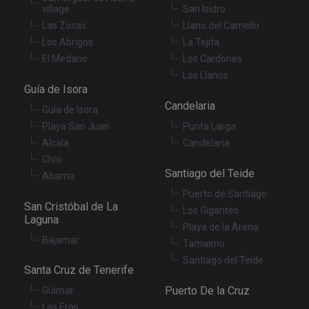
village
San Isidro
co
an
Las Zocas
Llano del Camello
ch
th
Los Abrigos
La Tejita
in
wi
El Medano
Los Cardones
sit
Los Llanos
re
da
Guía de Isora
vis
Candelaria
co
Guía de Isora
re
va
Playa San Juan
Punta Larga
pr
Google
Alcala
Candelaria
po
Privacy Policy
an
Chío
se
Santiago del Teide
en
Abama
th
pr
Puerto de Santiago
ar
San Cristóbal de La
Los Gigantes
ho
Laguna
fu
Playa de la Arena
se
Bajamar
Tamaimo
XSRF-TOKEN
tenerifereal.com
2 hours
Th
Santiago del Teide
is
Santa Cruz de Tenerife
to
wi
Puerto De la Cruz
Güimar
se
pr
Las Eras