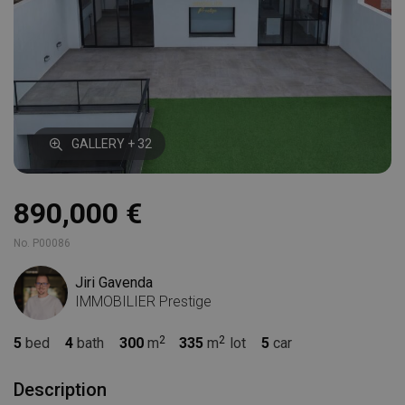
GALLERY + 32
890,000 €
No. P00086
Jiri Gavenda
IMMOBILIER Prestige
5
bed
4
bath
300
m
335
m
lot
5
car
Description