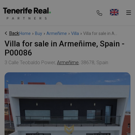
Back
Home
›
Buy
›
Armeñime
›
Villa
›
Villa for sale in A...
Villa for sale in Armeñime, Spain -
P00086
3 Calle Teobaldo Power,
Armeñime
, 38678, Spain