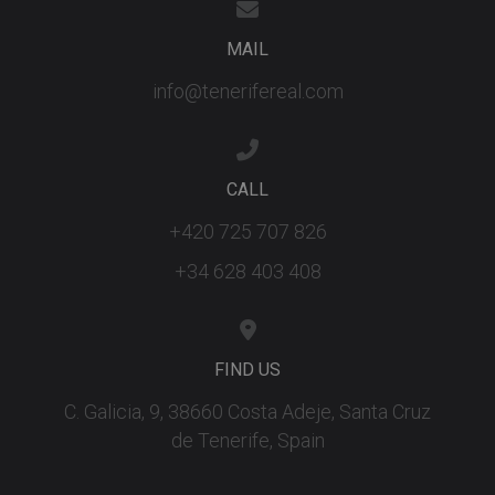
the Youtu
interface.
MAIL
_fbp
3 months
Used by M
Meta Platform
to deliver 
Inc.
series of
.tenerifereal.com
info@tenerifereal.com
advertisem
products s
as real tim
bidding fr
third party
advertisers
CALL
YSC
Session
This cookie
Google LLC
set by
.youtube.com
+420 725 707 826
YouTube t
track views
embedded
+34 628 403 408
videos.
FIND US
C. Galicia, 9, 38660 Costa Adeje, Santa Cruz
de Tenerife, Spain